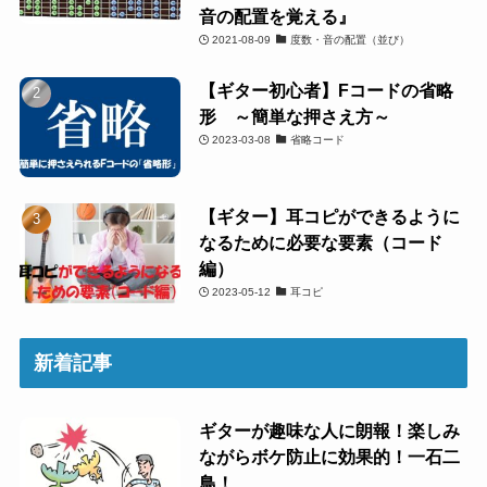
音の配置を覚える』
2021-08-09
度数・音の配置（並び）
【ギター初心者】Fコードの省略
形 ～簡単な押さえ方～
2023-03-08
省略コード
【ギター】耳コピができるように
なるために必要な要素（コード
編）
2023-05-12
耳コピ
新着記事
ギターが趣味な人に朗報！楽しみ
ながらボケ防止に効果的！一石二
鳥！