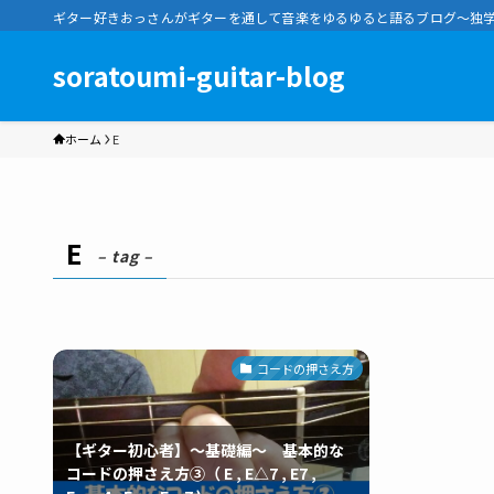
ギター好きおっさんがギターを通して音楽をゆるゆると語るブログ～独学向け～ | so
soratoumi-guitar-blog
ホーム
E
E
– tag –
コードの押さえ方
【ギター初心者】～基礎編～ 基本的な
コードの押さえ方③（ E , E△7 , E7 ,