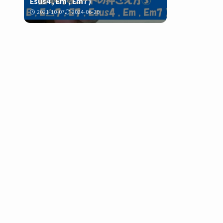
Esus4 , Em , Em7 )
2021-10-07
2024-06-20