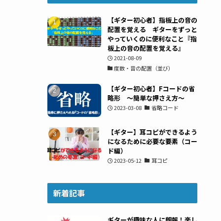
【ギター初心者】指板上の音の
配置を覚える ギターをずっと
やっていくのに便利なこと『指
板上の音の配置を覚える』
2021-08-09
度数・音の配置（並び）
【ギター初心者】Fコードの省
略形 ～簡単な押さえ方～
2023-03-08
省略コード
【ギター】耳コピができるよう
になるために必要な要素（コー
ド編）
2023-05-12
耳コピ
新着記事
ギターが趣味な人に朗報！楽し