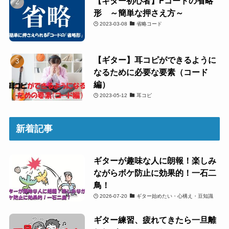
【ギター初心者】Fコードの省略
形 ～簡単な押さえ方～
2023-03-08
省略コード
【ギター】耳コピができるように
なるために必要な要素（コード
編）
2023-05-12
耳コピ
新着記事
ギターが趣味な人に朗報！楽しみ
ながらボケ防止に効果的！一石二
鳥！
2026-07-20
ギター始めたい・心構え・豆知識
ギター練習、疲れてきたら一旦離