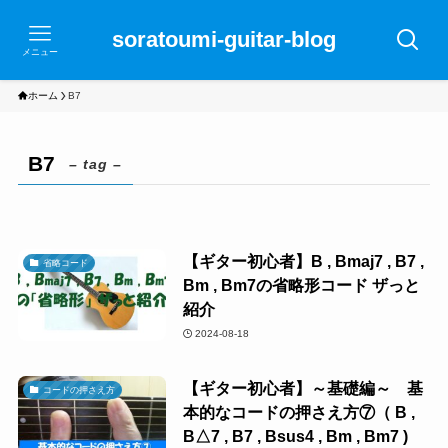
soratoumi-guitar-blog
メニュー
ホーム
B7
B7
– tag –
【ギター初心者】B , Bmaj7 , B7 ,
省略コード
Bm , Bm7の省略形コード ザっと
紹介
2024-08-18
【ギター初心者】～基礎編～ 基
コードの押さえ方
本的なコードの押さえ方⑦（ B ,
B△7 , B7 , Bsus4 , Bm , Bm7 )