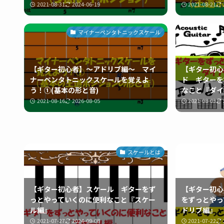
2021-08-31
2024-06-19
2021-08-21
マイナーペンタトニックスケール
【ギター初心者】～アドリブ編～ マイ
【ギター初心
ナーペンタトニックスケールを覚えよ
ド ギターを
う！①(基本の形と音)
なこと『ダイ
2021-08-16
2026-08-05
2021-08-03
スケールとは
【ギター初心者】スケール ギターをず
【ギター初
っとやっていくのに便利なこと『スケー
をずっとやっ
ル編』
ドリブ編』
2021-07-27
2024-09-08
2021-07-22