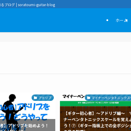
oratoumi-guitar-blog
ホーム
アドリブ
マイナーペンタトニックス
【ギター初心者】～アドリブ編～ 
ナーペンタトニックスケールを覚え
者】アドリブを始めよう！
う！⑦（ギター指板上での全ポジシ