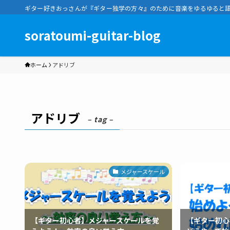
ギター好きおっさんが『ギター独学の方々』のために音楽をゆるゆると語るブログ | s
soratoumi-guitar-blog
ホーム
アドリブ
アドリブ
– tag –
メジャースケール
【ギター初心者】メジャースケールを覚
【ギター初心