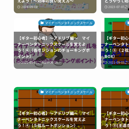
えよう！～効率の良い覚え方～
どうやって始
2024-09-08
2023-07-07
マイナーペンタトニックスケール
【ギター初心者】～アドリブ編～ マイ
【ギター初心
ナーペンタトニックスケールを覚えよ
ナーペンタト
う！⑥（各ポジションのチョーキングポ
う！⑤（２弦
イント）
BOX）
2021-09-07
2024-06-19
2021-09-03
マイナーペンタトニックスケール
【ギター初心者】～アドリブ編～ マイ
【ギター初心
ナーペンタトニックスケールを覚えよ
ナーペンタト
う！④（５弦ルートポジション）
う！③(王道