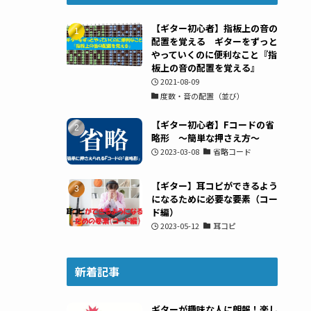
【ギター初心者】指板上の音の
配置を覚える ギターをずっと
やっていくのに便利なこと『指
板上の音の配置を覚える』
2021-08-09
度数・音の配置（並び）
【ギター初心者】Fコードの省
略形 ～簡単な押さえ方～
2023-03-08
省略コード
【ギター】耳コピができるよう
になるために必要な要素（コー
ド編）
2023-05-12
耳コピ
新着記事
ギターが趣味な人に朗報！楽し