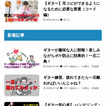
【ギター】耳コピができるように
なるために必要な要素（コード
編）
2023-05-12
耳コピ
新着記事
ギターが趣味な人に朗報！楽しみ
ながらボケ防止に効果的！一石二
鳥！
2026-07-20
ギター始めたい・心構え・豆知識
ギター練習、疲れてきたら一旦離
れればいいんじゃね？
2026-07-18
ギター始めたい・心構え・豆知識
【ギター初心者】 ハンマリング・