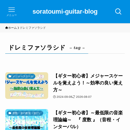
soratoumi-guitar-blog
メニュー
ホーム
ドレミファソラシド
ドレミファソラシド
– tag –
【ギター初心者】メジャースケー
メジャースケール
ルを覚えよう！～効率の良い覚え
方～
2024-09-08
2026-08-07
【ギター初心者】～最低限の音楽
度数・音の配置（並び）
理論編～ 『 度数 』（音程・イ
ンターバル）