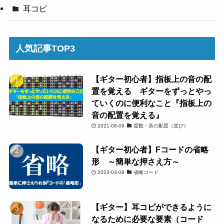
耳コピ
人気記事TOP3
【ギター初心者】指板上の音の配
置を覚える ギターをずっとやっ
ていくのに便利なこと『指板上の
音の配置を覚える』
2021-08-09
度数・音の配置（並び）
【ギター初心者】Fコードの省略
形 ～簡単な押さえ方～
2023-03-08
省略コード
【ギター】耳コピができるように
なるために必要な要素（コード