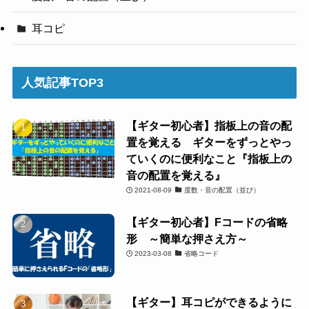
耳コピ
人気記事TOP3
【ギター初心者】指板上の音の配
置を覚える ギターをずっとやっ
ていくのに便利なこと『指板上の
音の配置を覚える』
2021-08-09
度数・音の配置（並び）
【ギター初心者】Fコードの省略
形 ～簡単な押さえ方～
2023-03-08
省略コード
【ギター】耳コピができるように