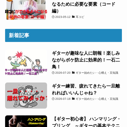
なるために必要な要素（コード
編）
2023-05-12
耳コピ
新着記事
ギターが趣味な人に朗報！楽しみ
ながらボケ防止に効果的！一石二
鳥！
2026-07-20
ギター始めたい・心構え・豆知識
ギター練習、疲れてきたら一旦離
れればいいんじゃね？
2026-07-18
ギター始めたい・心構え・豆知識
【ギター初心者】 ハンマリング・
プリング ～ギターの基本テクニ