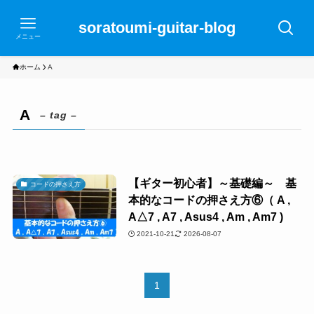
soratoumi-guitar-blog
メニュー
ホーム
A
A
– tag –
【ギター初心者】～基礎編～ 基
コードの押さえ方
本的なコードの押さえ方⑥（ A ,
A△7 , A7 , Asus4 , Am , Am7 )
2021-10-21
2026-08-07
1